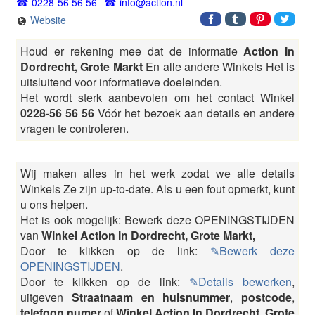
0228-56 56 56
info@action.nl
Website
Houd er rekening mee dat de informatie
Action In
Dordrecht, Grote Markt
En alle andere Winkels Het is
uitsluitend voor informatieve doeleinden.
Het wordt sterk aanbevolen om het contact Winkel
0228-56 56 56
Vóór het bezoek aan details en andere
vragen te controleren.
Wij maken alles in het werk zodat we alle details
Winkels Ze zijn up-to-date. Als u een fout opmerkt, kunt
u ons helpen.
Het is ook mogelijk: Bewerk deze OPENINGSTIJDEN
van
Winkel Action In Dordrecht, Grote Markt,
Door te klikken op de link:
✎Bewerk deze
OPENINGSTIJDEN
.
Door te klikken op de link:
✎Details bewerken
,
uitgeven
Straatnaam en huisnummer
,
postcode
,
telefoon numer
of
Winkel Action In Dordrecht, Grote